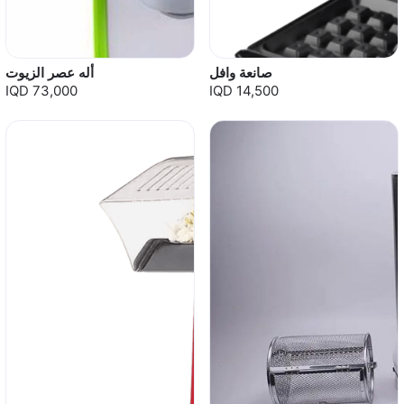
صانعة وافل
أله عصر الزيوت
IQD 73,000
IQD 14,500